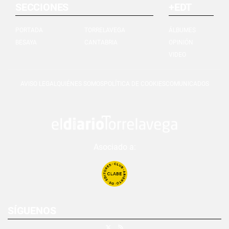
SECCIONES
+EDT
PORTADA
TORRELAVEGA
ÁLBUMES
BESAYA
CANTABRIA
OPINIÓN
VIDEO
AVISO LEGAL
QUIÉNES SOMOS
POLÍTICA DE COOKIES
COMUNICADOS
Asociado a:
SÍGUENOS
X
RSS