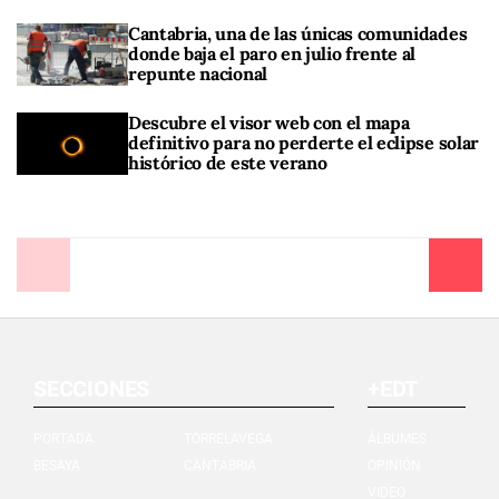
Cantabria, una de las únicas comunidades
donde baja el paro en julio frente al
repunte nacional
Descubre el visor web con el mapa
definitivo para no perderte el eclipse solar
histórico de este verano
Anterior
Siguiente
SECCIONES
+EDT
PORTADA
TORRELAVEGA
ÁLBUMES
BESAYA
CANTABRIA
OPINIÓN
VIDEO