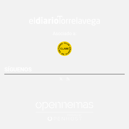
Asociado a:
SÍGUENOS
X
RSS