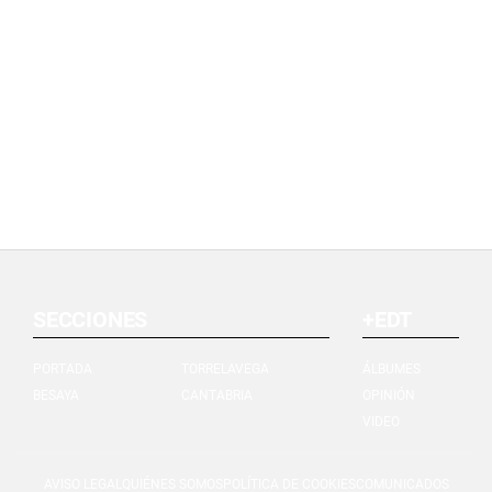
SECCIONES
+EDT
PORTADA
TORRELAVEGA
ÁLBUMES
BESAYA
CANTABRIA
OPINIÓN
VIDEO
AVISO LEGAL
QUIÉNES SOMOS
POLÍTICA DE COOKIES
COMUNICADOS