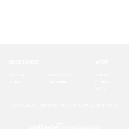
SECCIONES
+EDT
PORTADA
TORRELAVEGA
ÁLBUMES
BESAYA
CANTABRIA
OPINIÓN
VIDEO
AVISO LEGAL
QUIÉNES SOMOS
POLÍTICA DE COOKIES
COMUNICADOS