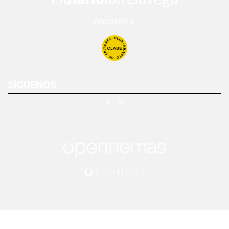
Asociado a:
SÍGUENOS
X
RSS