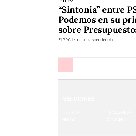
POLÍTICA
“Sintonía” entre P
Podemos en su pr
sobre Presupuesto
El PRC le resta trascendencia.
Anterior
SECCIONES
PORTADA
TORRELAVEGA
BESAYA
CANTABRIA