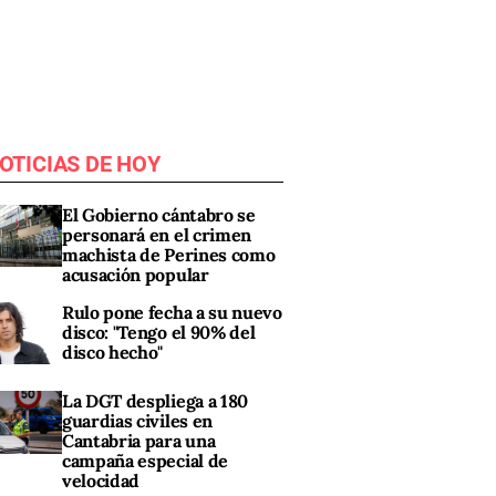
OTICIAS DE HOY
El Gobierno cántabro se
personará en el crimen
machista de Perines como
acusación popular
Rulo pone fecha a su nuevo
disco: "Tengo el 90% del
disco hecho"
La DGT despliega a 180
guardias civiles en
Cantabria para una
campaña especial de
velocidad