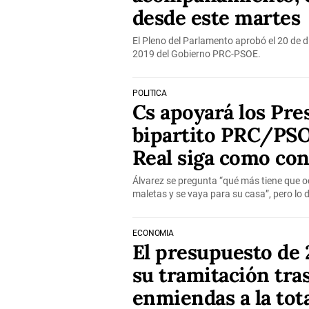
desde este martes
El Pleno del Parlamento aprobó el 20 de 
2019 del Gobierno PRC-PSOE.
POLÍTICA
Cs apoyará los Pre
bipartito PRC/PS
Real siga como con
Álvarez se pregunta “qué más tiene que oc
maletas y se vaya para su casa”, pero lo 
ECONOMÍA
El presupuesto de 
su tramitación tras
enmiendas a la tot