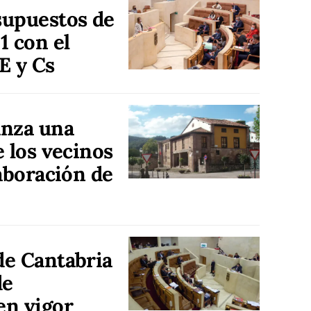
supuestos de
1 con el
E y Cs
anza una
e los vecinos
laboración de
de Cantabria
de
en vigor