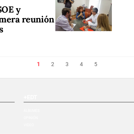
SOE y
imera reunión
s
1
2
3
4
5
+EDT
ÁLBUMES
OPINIÓN
VIDEO