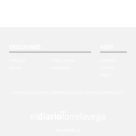
SECCIONES
+EDT
PORTADA
TORRELAVEGA
ÁLBUMES
BESAYA
CANTABRIA
OPINIÓN
VIDEO
AVISO LEGAL
QUIÉNES SOMOS
POLÍTICA DE COOKIES
COMUNICADOS
Asociado a: