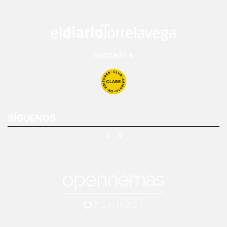
Asociado a:
SÍGUENOS
X
RSS