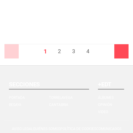
1
Anterior
2
3
4
Siguiente
SECCIONES
+EDT
PORTADA
TORRELAVEGA
ÁLBUMES
BESAYA
CANTABRIA
OPINIÓN
VIDEO
AVISO LEGAL
QUIÉNES SOMOS
POLÍTICA DE COOKIES
COMUNICADOS