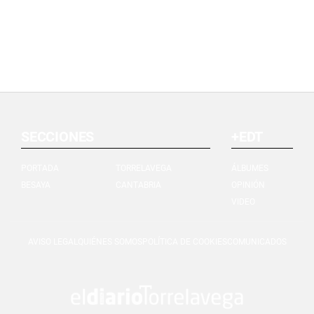
SECCIONES
+EDT
PORTADA
TORRELAVEGA
ÁLBUMES
BESAYA
CANTABRIA
OPINIÓN
VIDEO
AVISO LEGAL
QUIÉNES SOMOS
POLÍTICA DE COOKIES
COMUNICADOS