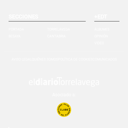
SECCIONES
+EDT
PORTADA
TORRELAVEGA
ÁLBUMES
BESAYA
CANTABRIA
OPINIÓN
VIDEO
AVISO LEGAL
QUIÉNES SOMOS
POLÍTICA DE COOKIES
COMUNICADOS
Asociado a: