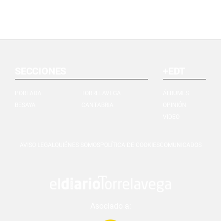
SECCIONES
+EDT
PORTADA
TORRELAVEGA
ÁLBUMES
BESAYA
CANTABRIA
OPINIÓN
VIDEO
AVISO LEGAL
QUIÉNES SOMOS
POLÍTICA DE COOKIES
COMUNICADOS
Asociado a: