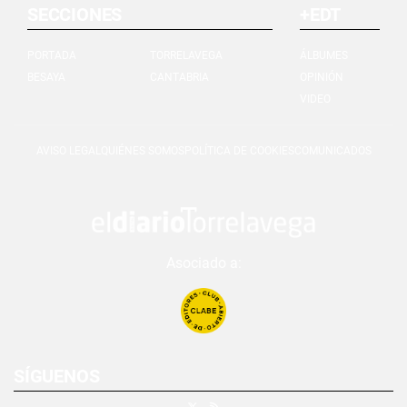
SECCIONES
+EDT
PORTADA
TORRELAVEGA
ÁLBUMES
BESAYA
CANTABRIA
OPINIÓN
VIDEO
AVISO LEGAL
QUIÉNES SOMOS
POLÍTICA DE COOKIES
COMUNICADOS
Asociado a:
SÍGUENOS
X
RSS