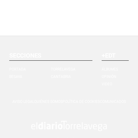
SECCIONES
+EDT
PORTADA
TORRELAVEGA
ÁLBUMES
BESAYA
CANTABRIA
OPINIÓN
VIDEO
AVISO LEGAL
QUIÉNES SOMOS
POLÍTICA DE COOKIES
COMUNICADOS