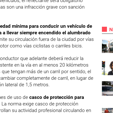
ehículos, el reflectante será obligatorio
s son una infracción grave con sanción
a edad mínima para conducir un vehículo de
N
a a llevar siempre encendido el alumbrado
ite su circulación fuera de la ciudad por vías
or como vías ciclistas o carriles bicis.
 conductor que adelante deberá reducir la
istente en la vía en al menos 20 kilómetros
que tengan más de un carril por sentido, el
ambiar completamente de carril, en lugar de
n lateral de 1,5 metros.
nes de uso de
casco de protección para
.
La norma exige casco de protección
ollan su actividad profesional circulando en