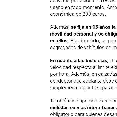
actividad profesional en estos v
usarlo en todo momento. Amba
económica de 200 euros.
Además,
se fija en 15 años l
movilidad personal y se oblig
en ellos.
Por otro lado, se perm
segregadas de vehículos de mot
En cuanto a las bicicletas
, el
velocidad respecto al límite ex
por hora. Además, en calzadas 
conductor que adelanta debe c
simplemente dejar la separació
También se suprimen exencio
ciclistas en vías interurbanas
obligatorio para quienes desarr