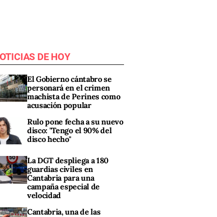
OTICIAS DE HOY
El Gobierno cántabro se
personará en el crimen
machista de Perines como
acusación popular
Rulo pone fecha a su nuevo
disco: "Tengo el 90% del
disco hecho"
La DGT despliega a 180
guardias civiles en
Cantabria para una
campaña especial de
velocidad
Cantabria, una de las