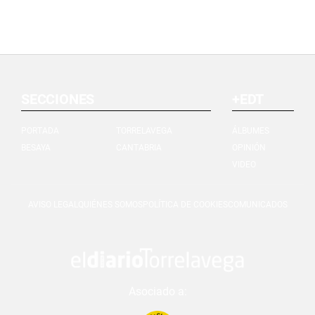
SECCIONES
+EDT
PORTADA
TORRELAVEGA
ÁLBUMES
BESAYA
CANTABRIA
OPINIÓN
VIDEO
AVISO LEGAL
QUIÉNES SOMOS
POLÍTICA DE COOKIES
COMUNICADOS
Asociado a: