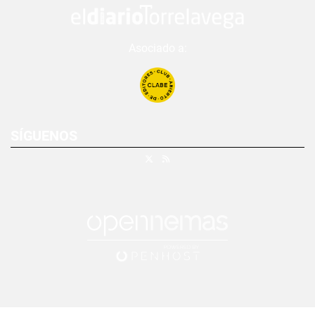
Asociado a:
SÍGUENOS
X
RSS