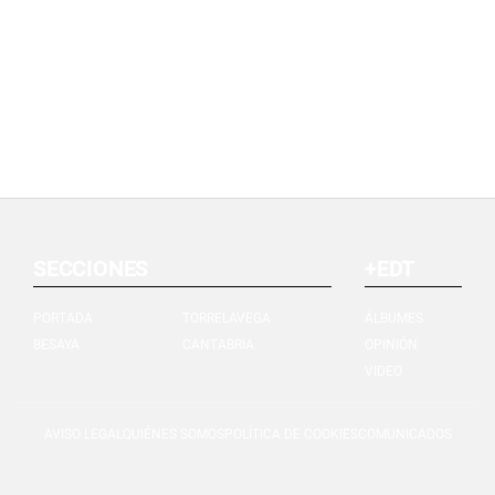
SECCIONES
+EDT
PORTADA
TORRELAVEGA
ÁLBUMES
BESAYA
CANTABRIA
OPINIÓN
VIDEO
AVISO LEGAL
QUIÉNES SOMOS
POLÍTICA DE COOKIES
COMUNICADOS