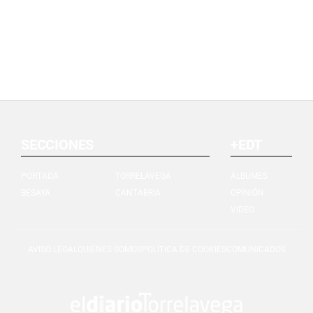
SECCIONES
+EDT
PORTADA
TORRELAVEGA
ÁLBUMES
BESAYA
CANTABRIA
OPINIÓN
VIDEO
AVISO LEGAL
QUIÉNES SOMOS
POLÍTICA DE COOKIES
COMUNICADOS