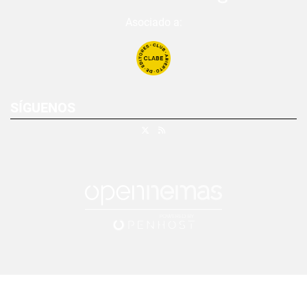
Asociado a:
SÍGUENOS
X
RSS