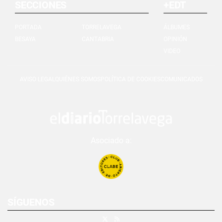
SECCIONES
+EDT
PORTADA
TORRELAVEGA
ÁLBUMES
BESAYA
CANTABRIA
OPINIÓN
VIDEO
AVISO LEGAL
QUIÉNES SOMOS
POLÍTICA DE COOKIES
COMUNICADOS
Asociado a:
SÍGUENOS
X
RSS