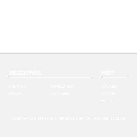
SECCIONES
+EDT
PORTADA
TORRELAVEGA
ÁLBUMES
BESAYA
CANTABRIA
OPINIÓN
VIDEO
AVISO LEGAL
QUIÉNES SOMOS
POLÍTICA DE COOKIES
COMUNICADOS