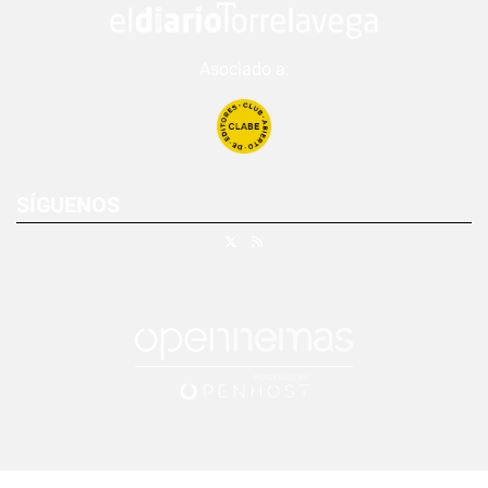
Asociado a:
SÍGUENOS
X
RSS