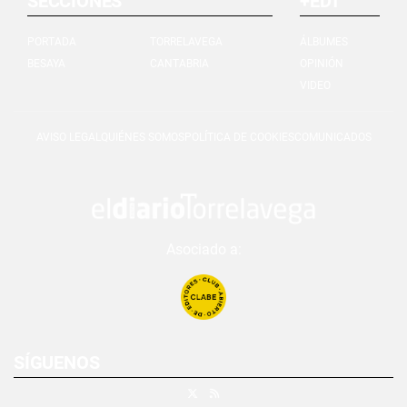
SECCIONES
+EDT
PORTADA
TORRELAVEGA
ÁLBUMES
BESAYA
CANTABRIA
OPINIÓN
VIDEO
AVISO LEGAL
QUIÉNES SOMOS
POLÍTICA DE COOKIES
COMUNICADOS
Asociado a:
SÍGUENOS
X
RSS