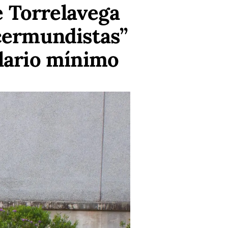
e Torrelavega
cermundistas”
alario mínimo