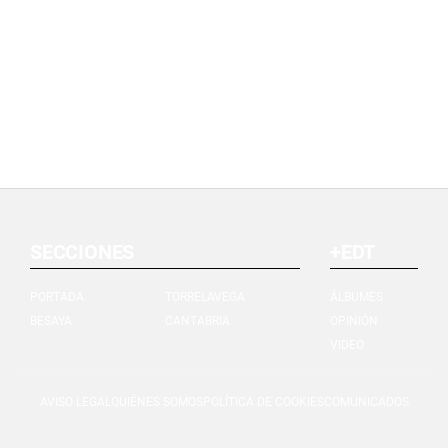
SECCIONES
+EDT
PORTADA
TORRELAVEGA
ÁLBUMES
BESAYA
CANTABRIA
OPINIÓN
VIDEO
AVISO LEGAL
QUIÉNES SOMOS
POLÍTICA DE COOKIES
COMUNICADOS