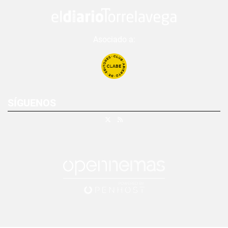
Asociado a:
SÍGUENOS
X
RSS