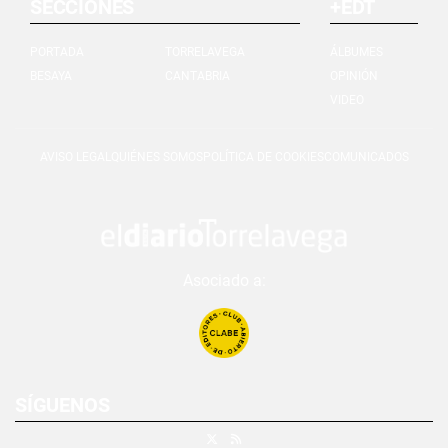
SECCIONES
+EDT
PORTADA
TORRELAVEGA
ÁLBUMES
BESAYA
CANTABRIA
OPINIÓN
VIDEO
AVISO LEGAL
QUIÉNES SOMOS
POLÍTICA DE COOKIES
COMUNICADOS
Asociado a:
SÍGUENOS
X
RSS