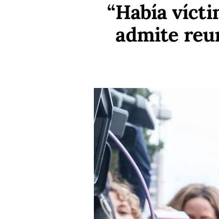
“Había vícti
admite reu