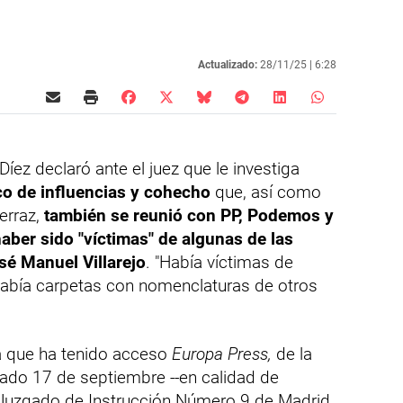
Actualizado:
28/11/25 |
6:28
íez declaró ante el juez que le investiga
co de influencias y cohecho
que, así como
Ferraz,
también se reunió con PP, Podemos y
aber sido "víctimas" de algunas de las
sé Manuel Villarejo
. "Había víctimas de
 había carpetas con nomenclaturas de otros
la que ha tenido acceso
Europa Press,
de la
sado 17 de septiembre --en calidad de
el Juzgado de Instrucción Número 9 de Madrid,