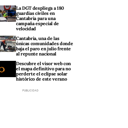
La DGT despliega a 180
guardias civiles en
Cantabria para una
campaña especial de
velocidad
Cantabria, una de las
únicas comunidades donde
baja el paro en julio frente
al repunte nacional
Descubre el visor web con
el mapa definitivo para no
perderte el eclipse solar
histórico de este verano