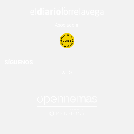
Asociado a:
SÍGUENOS
X
RSS