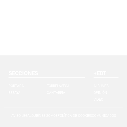
SECCIONES
+EDT
PORTADA
TORRELAVEGA
ÁLBUMES
BESAYA
CANTABRIA
OPINIÓN
VIDEO
AVISO LEGAL
QUIÉNES SOMOS
POLÍTICA DE COOKIES
COMUNICADOS