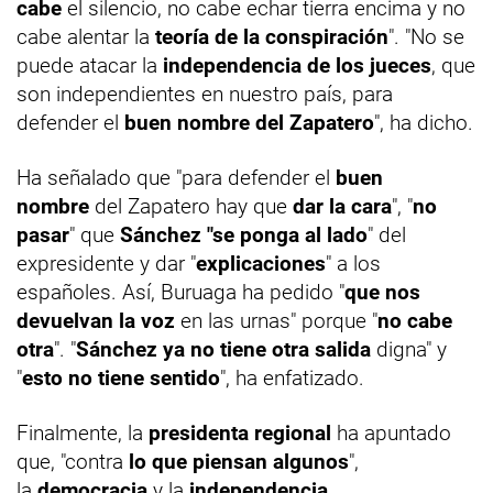
cabe
el silencio, no cabe echar tierra encima y no
cabe alentar la
teoría de la conspiración
". "No se
puede atacar la
independencia de los jueces
, que
son independientes en nuestro país, para
defender el
buen nombre del Zapatero
", ha dicho.
Ha señalado que "para defender el
buen
nombre
del Zapatero hay que
dar la cara
", "
no
pasar
" que
Sánchez "se ponga al lado
" del
expresidente y dar "
explicaciones
" a los
españoles. Así, Buruaga ha pedido "
que nos
devuelvan la voz
en las urnas" porque "
no cabe
otra
". "
Sánchez ya no tiene otra salida
digna" y
"
esto no tiene sentido
", ha enfatizado.
Finalmente, la
presidenta regional
ha apuntado
que, "contra
lo que piensan algunos
",
la
democracia
y la
independencia