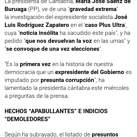
La presidenta de Cantabria,
María José Sáenz de
Buruaga
(PP), ve de una "
gravedad extrema
"
la investigación del expresidente socialista
José
Luis Rodríguez Zapatero
en el '
caso Plus Ultra
',
cuya "
noticia insólita
ha sacudido este país", y ha
pedido "
que nos devuelvan la voz
en las urnas" y
"
se convoque de una vez elecciones
".
"Es la
primera vez
en la historia de nuestra
democracia que un
expresidente del Gobierno
es
imputado por
presunta corrupción
", ha
lamentado la presidenta cántabra este miércoles
a preguntas de la prensa.
HECHOS “APABULLANTES” E INDICIOS
“DEMOLEDORES”
Según ha subrayado, el listado de
presuntos