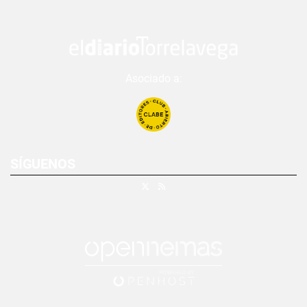
Asociado a:
SÍGUENOS
X
RSS