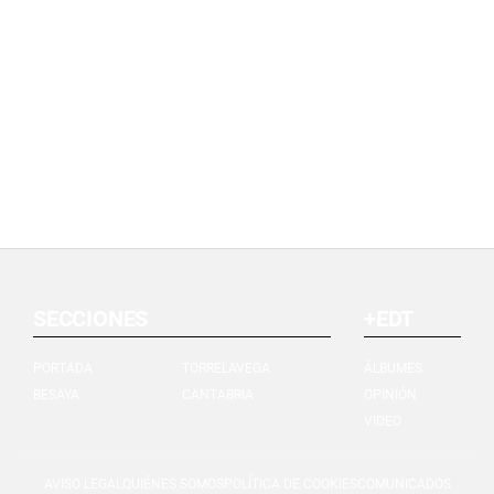
SECCIONES
+EDT
PORTADA
TORRELAVEGA
ÁLBUMES
BESAYA
CANTABRIA
OPINIÓN
VIDEO
AVISO LEGAL
QUIÉNES SOMOS
POLÍTICA DE COOKIES
COMUNICADOS