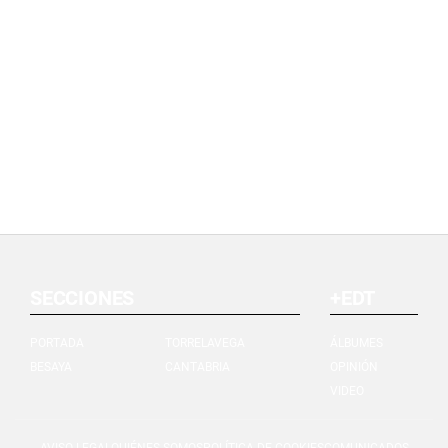
SECCIONES
+EDT
PORTADA
TORRELAVEGA
ÁLBUMES
BESAYA
CANTABRIA
OPINIÓN
VIDEO
AVISO LEGAL
QUIÉNES SOMOS
POLÍTICA DE COOKIES
COMUNICADOS