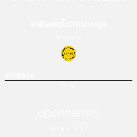
Asociado a:
SÍGUENOS
X
RSS