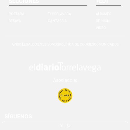
SECCIONES
+EDT
PORTADA
TORRELAVEGA
ÁLBUMES
BESAYA
CANTABRIA
OPINIÓN
VIDEO
AVISO LEGAL
QUIÉNES SOMOS
POLÍTICA DE COOKIES
COMUNICADOS
Asociado a:
SÍGUENOS
X
RSS