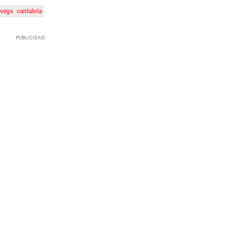
avega
cantabria