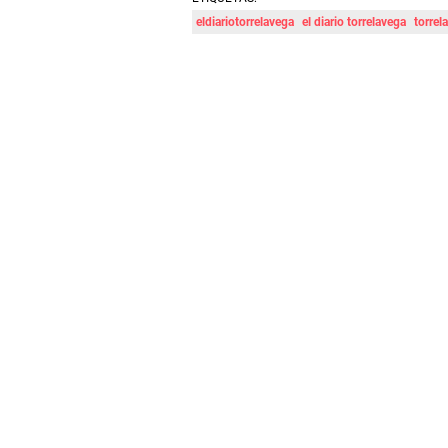
eldiariotorrelavega
el diario torrelavega
torrel