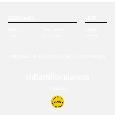
SECCIONES
+EDT
PORTADA
TORRELAVEGA
ÁLBUMES
BESAYA
CANTABRIA
OPINIÓN
VIDEO
AVISO LEGAL
QUIÉNES SOMOS
POLÍTICA DE COOKIES
COMUNICADOS
Asociado a: