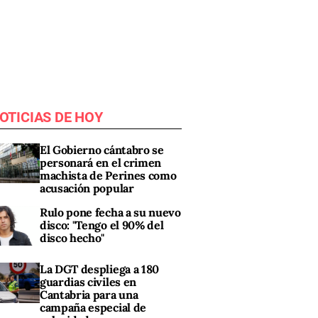
OTICIAS DE HOY
El Gobierno cántabro se
personará en el crimen
machista de Perines como
acusación popular
Rulo pone fecha a su nuevo
disco: "Tengo el 90% del
disco hecho"
La DGT despliega a 180
guardias civiles en
Cantabria para una
campaña especial de