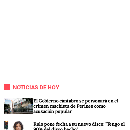
NOTICIAS DE HOY
El Gobierno cántabro se personará en el
crimen machista de Perines como
acusación popular
Rulo pone fecha a su nuevo disco: "Tengo el
90% del disco hecho"