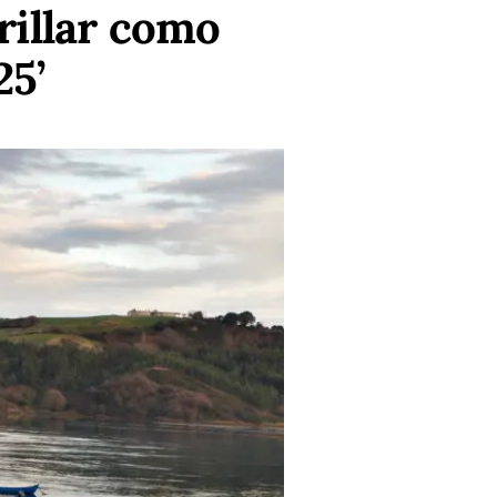
rillar como
25’