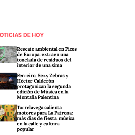
OTICIAS DE HOY
Rescate ambiental en Picos
de Europa: extraen una
tonelada de residuos del
interior de una sima
Ferreiro, Sexy Zebras y
Héctor Calderón
protagonizan la segunda
edición de Música en la
Montaña Palentina
Torrelavega calienta
motores para La Patrona:
más días de fiesta, música
en la calle y cultura
popular