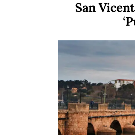
San Vicent
‘P