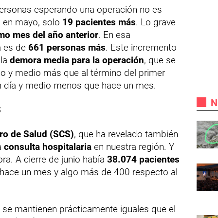
e personas esperando una operación no es
 en mayo, solo
19 pacientes más
. Lo grave
o mes del año anterior
. En esa
a es de
661 personas más
. Este incremento
 la
demora media para la operación
, que se
ho y medio más que al término del primer
n día y medio menos que hace un mes.
N
S
ro de Salud (SCS)
, que ha revelado también
a
consulta hospitalaria
en nuestra región. Y
ra. A cierre de junio había
38.074 pacientes
hace un mes y algo más de 400 respecto al
, se mantienen prácticamente iguales que el