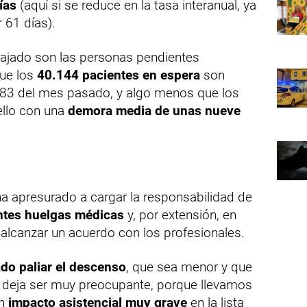
ías
(aquí si se reduce en la tasa interanual, ya
 61 días).
bajado son las personas pendientes
que los
40.144 pacientes en espera
son
83 del mes pasado, y algo menos que los
ello con una
demora media de unas nueve
ha apresurado a cargar la responsabilidad de
ntes huelgas médicas
y, por extensión, en
alcanzar un acuerdo con los profesionales.
do paliar el descenso
, que sea menor y que
 deja ser muy preocupante, porque llevamos
un
impacto asistencial muy grave
en la lista