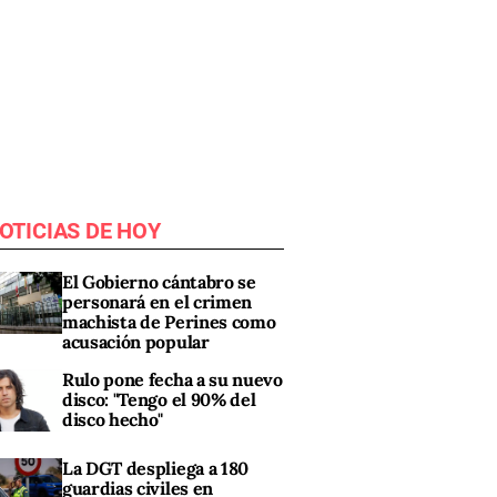
OTICIAS DE HOY
El Gobierno cántabro se
personará en el crimen
machista de Perines como
acusación popular
Rulo pone fecha a su nuevo
disco: "Tengo el 90% del
disco hecho"
La DGT despliega a 180
guardias civiles en