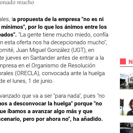
cionado mucho
les, l
a propuesta de la empresa "no es ni
 mínimos", por lo que los ánimos entre los
eados".
"La gente tiene mucho miedo, confía
n esta oferta nos ha decepcionado mucho",
comité, Juan Miguel González (UGT), en
e jueves en Santander antes de entrar a la
N
empresa en el Organismo de Resolución
borales (ORECLA), convocada ante la huelga
e el lunes, 1 de junio.
vanzado que va a ser "para nada", pues "no
os a desconvocar la huelga" porque "no
ue íbamos a avanzar algo más y que
cenario, pero por ahora no", ha añadido.