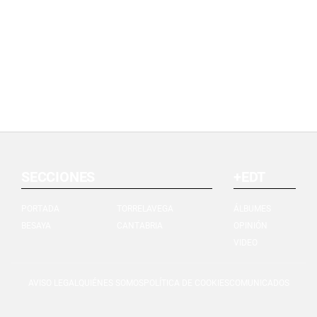
SECCIONES
+EDT
PORTADA
TORRELAVEGA
ÁLBUMES
BESAYA
CANTABRIA
OPINIÓN
VIDEO
AVISO LEGAL
QUIÉNES SOMOS
POLÍTICA DE COOKIES
COMUNICADOS