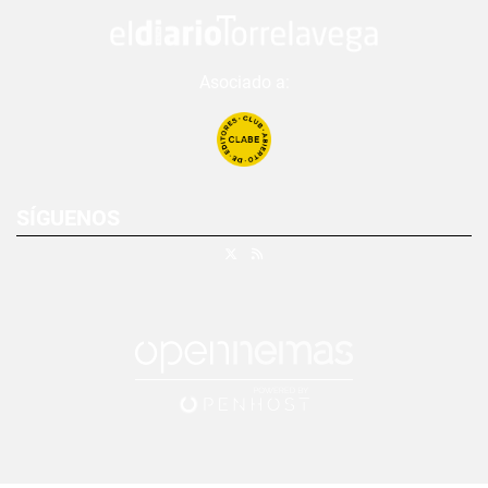
Asociado a:
SÍGUENOS
X
RSS