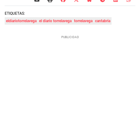
ETIQUETAS:
eldiariotorrelavega
el diario torrelavega
torrelavega
cantabria