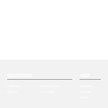
SECCIONES
+EDT
PORTADA
TORRELAVEGA
ÁLBUMES
BESAYA
CANTABRIA
OPINIÓN
VIDEO