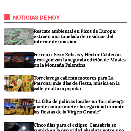
NOTICIAS DE HOY
Rescate ambiental en Picos de Europa:
extraen una tonelada de residuos del
interior de una sima
Ferreiro, Sexy Zebras y Héctor Calderón
protagonizan la segunda edición de Música
en la Montaña Palentina
Torrelavega calienta motores para La
Patrona: más días de fiesta, música en la
calle y cultura popular
“La falta de policías locales en Torrelavega
puede comprometer la seguridad durante
las fiestas de la Virgen Grande”
Cinco días para el eclipse: Cantabria se
sumirá en la oscuridad absoluta entre uno