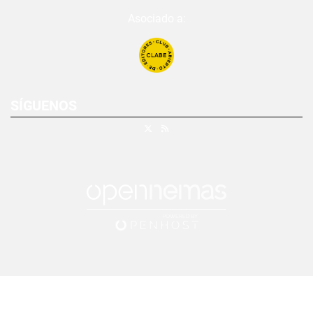
Asociado a:
SÍGUENOS
X
RSS