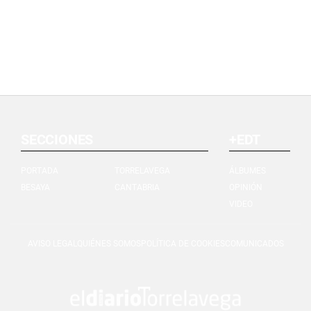
SECCIONES
+EDT
PORTADA
TORRELAVEGA
ÁLBUMES
BESAYA
CANTABRIA
OPINIÓN
VIDEO
AVISO LEGAL
QUIÉNES SOMOS
POLÍTICA DE COOKIES
COMUNICADOS