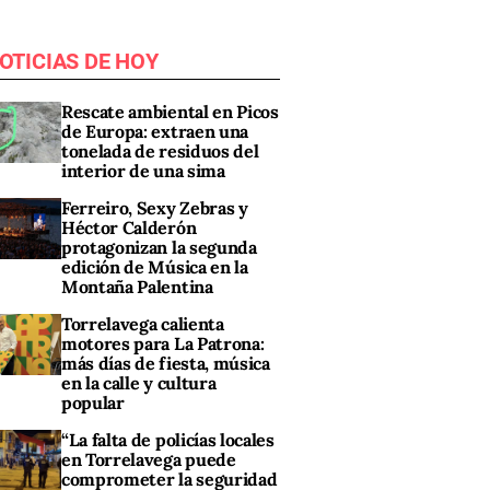
OTICIAS DE HOY
Rescate ambiental en Picos
de Europa: extraen una
tonelada de residuos del
interior de una sima
Ferreiro, Sexy Zebras y
Héctor Calderón
protagonizan la segunda
edición de Música en la
Montaña Palentina
Torrelavega calienta
motores para La Patrona:
más días de fiesta, música
en la calle y cultura
popular
“La falta de policías locales
en Torrelavega puede
comprometer la seguridad