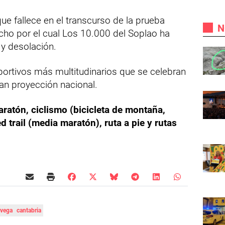
que fallece en el transcurso de la prueba
N
echo por el cual Los 10.000 del Soplao ha
 y desolación.
portivos más multitudinarios que se celebran
an proyección nacional.
aratón, ciclismo (bicicleta de montaña,
d trail (media maratón), ruta a pie y rutas
avega
cantabria