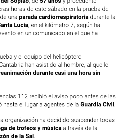
 del Soplao
, de
57 años
y procedente
meras horas de este sábado en la prueba de
 de una
parada cardiorrespiratoria
durante la
Santa Lucía
, en el kilómetro 7, según ha
 evento en un comunicado en el que ha
ueba y el equipo del helicóptero
antabria han asistido al hombre, al que le
eanimación durante casi una hora sin
ncias 112 recibió el aviso poco antes de las
 hasta el lugar a agentes de la
Guardia Civil
.
 la organización ha decidido suspender todas
ega de trofeos y música
a través de la
zón de la Sal
.