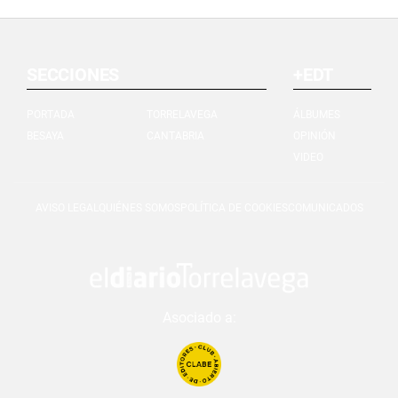
SECCIONES
+EDT
PORTADA
TORRELAVEGA
ÁLBUMES
BESAYA
CANTABRIA
OPINIÓN
VIDEO
AVISO LEGAL
QUIÉNES SOMOS
POLÍTICA DE COOKIES
COMUNICADOS
Asociado a: