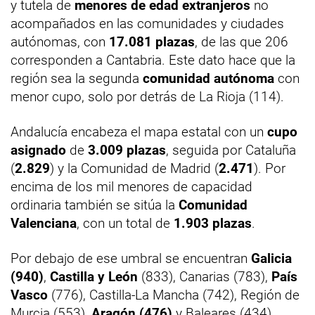
y tutela de
menores de edad extranjeros
no
acompañados en las comunidades y ciudades
autónomas, con
17.081 plazas
, de las que 206
corresponden a Cantabria. Este dato hace que la
región sea la segunda
comunidad autónoma
con
menor cupo, solo por detrás de La Rioja (114).
Andalucía encabeza el mapa estatal con un
cupo
asignado
de
3.009 plazas
, seguida por Cataluña
(
2.829
) y la Comunidad de Madrid (
2.471
). Por
encima de los mil menores de capacidad
ordinaria también se sitúa la
Comunidad
Valenciana
, con un total de
1.903 plazas
.
Por debajo de ese umbral se encuentran
Galicia
(940)
,
Castilla y León
(833), Canarias (783),
País
Vasco
(776), Castilla-La Mancha (742), Región de
Murcia (553),
Aragón (476)
y Baleares (434).