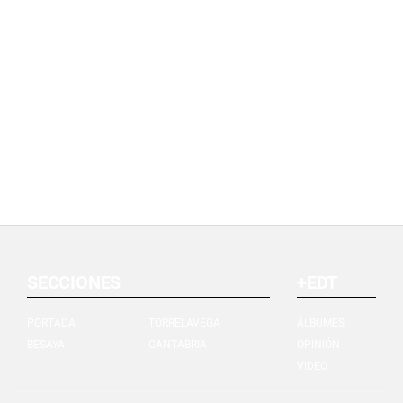
SECCIONES
+EDT
PORTADA
TORRELAVEGA
ÁLBUMES
BESAYA
CANTABRIA
OPINIÓN
VIDEO