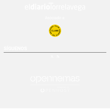
Asociado a:
SÍGUENOS
X
RSS