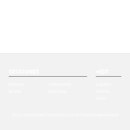
SECCIONES
+EDT
PORTADA
TORRELAVEGA
ÁLBUMES
BESAYA
CANTABRIA
OPINIÓN
VIDEO
AVISO LEGAL
QUIÉNES SOMOS
POLÍTICA DE COOKIES
COMUNICADOS