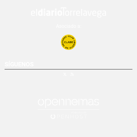
Asociado a:
SÍGUENOS
X
RSS