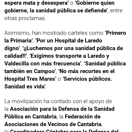
espera mata y desespera’
o
‘Gobierne quien
gobierne, la sanidad pública se defiende’
, entre
otras proclamas.
Asimismo, han mostrado carteles como
‘Primero
la Primaria’
,
‘Por un Hospital de Laredo
digno’
,
‘¡¡Luchemos por una sanidad pública de
calidad!!’
,
‘Exigimos transporte a Laredo y
Valdecilla con más frecuencia’
,
‘Sanidad pública
también en Campoo’
,
‘No más recortes en el
Hospital Tres Mares’
o
‘Servicios públicos.
Sanidad es vida’
.
La movilización ha contado con el apoyo de
la
Asociación para la Defensa de la Sanidad
Pública en Cantabria
, la
Federación de
Asociaciones de Vecinos de Cantabria
,
la
Coordinadora Cántabra para la Defensa del