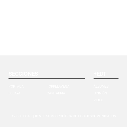
SECCIONES
+EDT
PORTADA
TORRELAVEGA
ÁLBUMES
BESAYA
CANTABRIA
OPINIÓN
VIDEO
AVISO LEGAL
QUIÉNES SOMOS
POLÍTICA DE COOKIES
COMUNICADOS