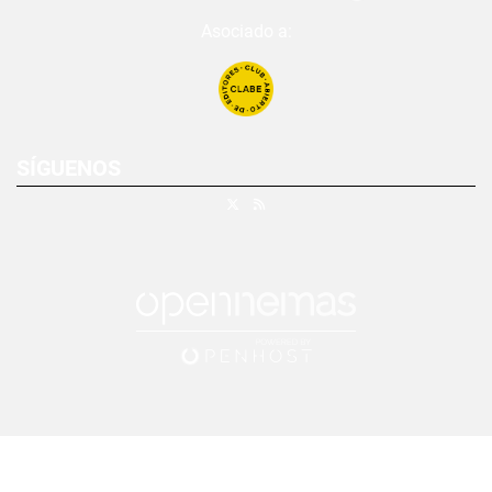
Asociado a:
SÍGUENOS
X
RSS