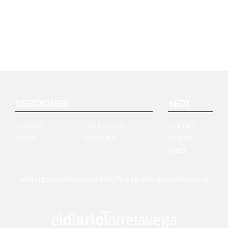
SECCIONES
+EDT
PORTADA
TORRELAVEGA
ÁLBUMES
BESAYA
CANTABRIA
OPINIÓN
VIDEO
AVISO LEGAL
QUIÉNES SOMOS
POLÍTICA DE COOKIES
COMUNICADOS