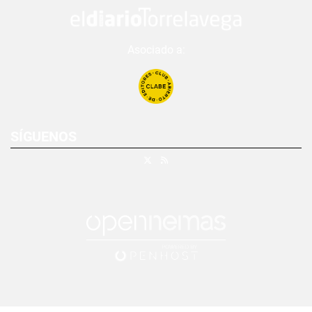
Asociado a:
SÍGUENOS
X
RSS