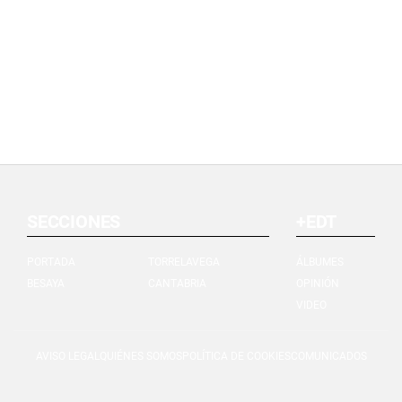
SECCIONES
+EDT
PORTADA
TORRELAVEGA
ÁLBUMES
BESAYA
CANTABRIA
OPINIÓN
VIDEO
AVISO LEGAL
QUIÉNES SOMOS
POLÍTICA DE COOKIES
COMUNICADOS