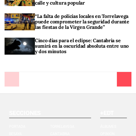
calle y cultura popular
“La falta de policías locales en Torrelavega
puede comprometer la seguridad durante
las fiestas de la Virgen Grande”
Cinco días para el eclipse: Cantabria se
sumirá en la oscuridad absoluta entre uno
y dos minutos
Anterior
Siguiente
SECCIONES
+EDT
PORTADA
TORRELAVEGA
ÁLBUMES
BESAYA
CANTABRIA
OPINIÓN