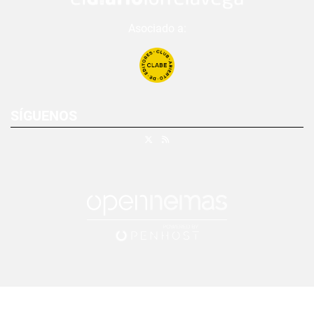
Asociado a:
SÍGUENOS
X
RSS