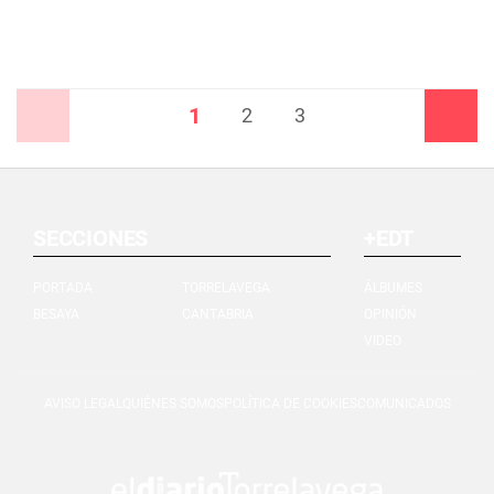
1
Anterior
2
3
Siguiente
SECCIONES
+EDT
PORTADA
TORRELAVEGA
ÁLBUMES
BESAYA
CANTABRIA
OPINIÓN
VIDEO
AVISO LEGAL
QUIÉNES SOMOS
POLÍTICA DE COOKIES
COMUNICADOS