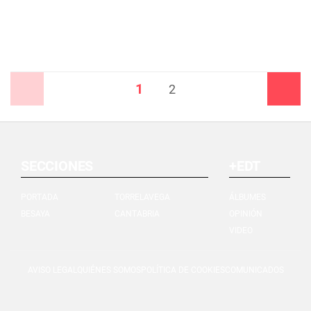
1
Anterior
2
Siguiente
SECCIONES
+EDT
PORTADA
TORRELAVEGA
ÁLBUMES
BESAYA
CANTABRIA
OPINIÓN
VIDEO
AVISO LEGAL
QUIÉNES SOMOS
POLÍTICA DE COOKIES
COMUNICADOS