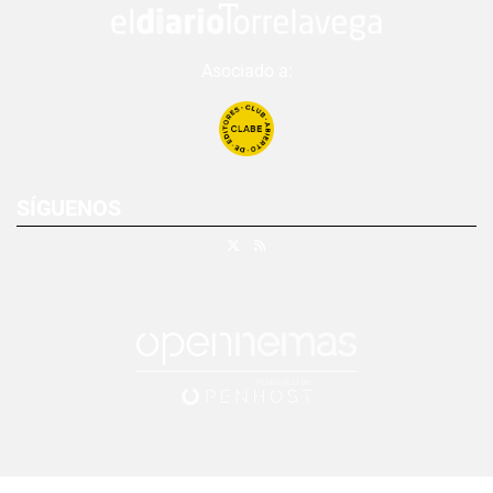
Asociado a:
SÍGUENOS
X
RSS