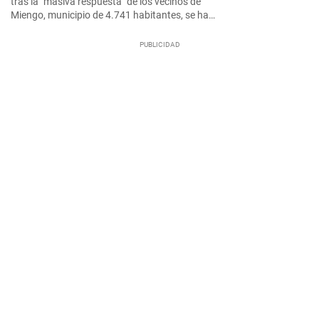
tras la "masiva respuesta" de los vecinos de
Miengo, municipio de 4.741 habitantes, se ha…