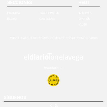
SECCIONES
+EDT
PORTADA
TORRELAVEGA
ÁLBUMES
BESAYA
CANTABRIA
OPINIÓN
VIDEO
AVISO LEGAL
QUIÉNES SOMOS
POLÍTICA DE COOKIES
COMUNICADOS
Asociado a:
SÍGUENOS
X
RSS