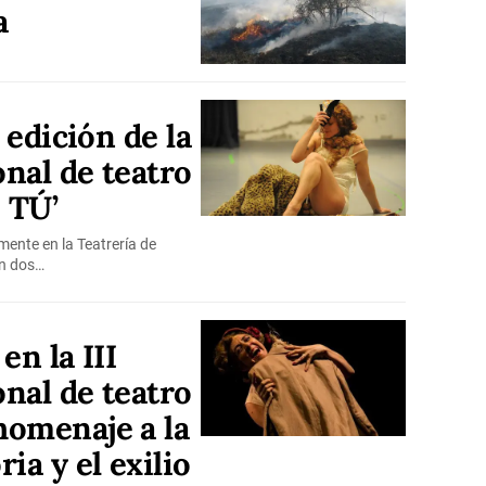
a
 edición de la
nal de teatro
 TÚ’
mente en la Teatrería de
on dos…
en la III
nal de teatro
homenaje a la
ia y el exilio