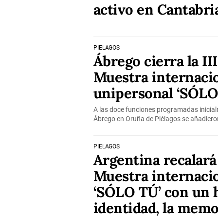
activo en Cantabri
PIÉLAGOS
Ábrego cierra la III
Muestra internacio
unipersonal ‘SÓLO
A las doce funciones programadas inicial
Ábrego en Oruña de Piélagos se añadier
PIÉLAGOS
Argentina recalará 
Muestra internacio
‘SÓLO TÚ’ con un 
identidad, la memor