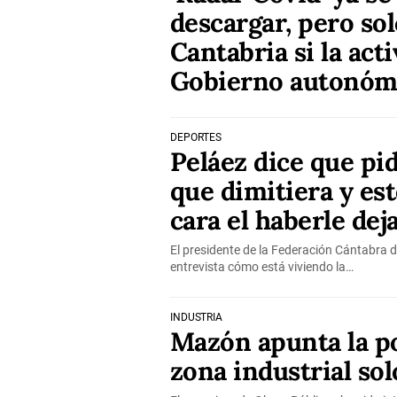
descargar, pero sol
Cantabria si la acti
Gobierno autonóm
DEPORTES
Peláez dice que pid
que dimitiera y est
cara el haberle dej
El presidente de la Federación Cántabra d
entrevista cómo está viviendo la…
INDUSTRIA
Mazón apunta la po
zona industrial so