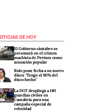
OTICIAS DE HOY
El Gobierno cántabro se
personará en el crimen
machista de Perines como
acusación popular
Rulo pone fecha a su nuevo
disco: "Tengo el 90% del
disco hecho"
La DGT despliega a 180
guardias civiles en
Cantabria para una
campaña especial de
velocidad