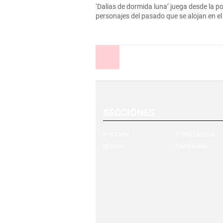
‘Dalias de dormida luna’ juega desde la po
personajes del pasado que se alojan en el
Anterior
SECCIONES
PORTADA
TORRELAVEGA
BESAYA
CANTABRIA