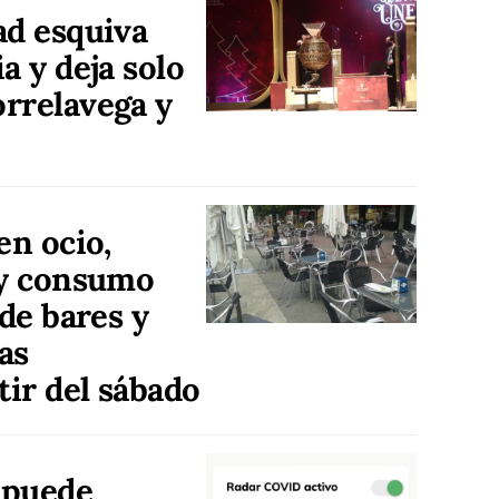
ad esquiva
a y deja solo
rrelavega y
en ocio,
 y consumo
 de bares y
as
tir del sábado
e puede