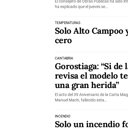
El consejero de Obras Públicas ha sido in
ha explicado que el jueves se…
TEMPERATURAS
Solo Alto Campoo 
cero
CANTABRIA
Gorostiaga: “Si de 
revisa el modelo ter
una gran herida”
El acto del 39 Aniversario de la Carta Ma
Manuel Marín, fallecido esta…
INCENDIO
Solo un incendio fo