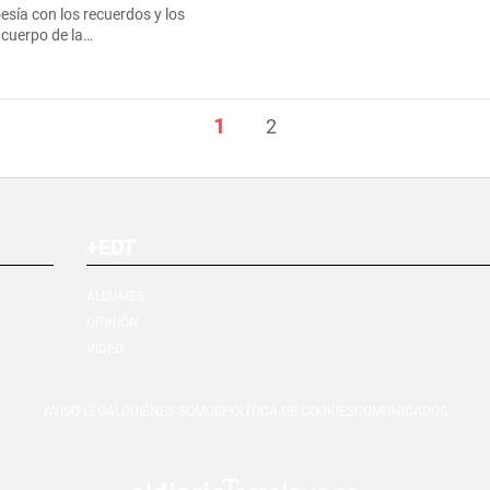
esía con los recuerdos y los
 cuerpo de la…
1
2
+EDT
ÁLBUMES
OPINIÓN
VIDEO
AVISO LEGAL
QUIÉNES SOMOS
POLÍTICA DE COOKIES
COMUNICADOS